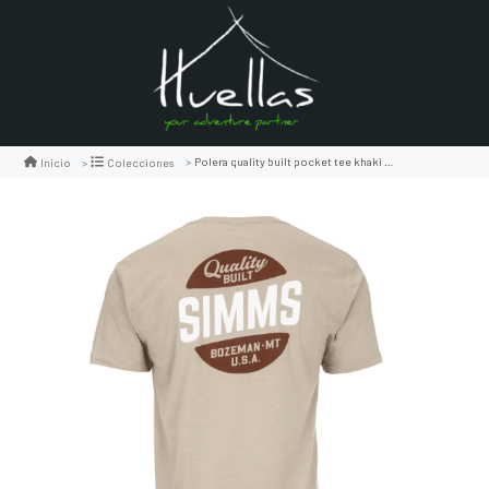
Polera quality built pocket tee khaki heather
Inicio
Colecciones