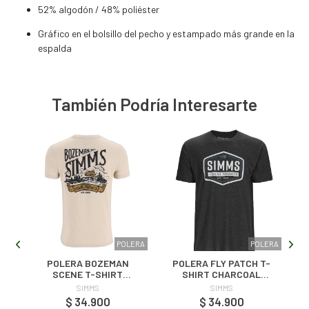
52% algodón / 48% poliéster
Gráfico en el bolsillo del pecho y estampado más grande en la
espalda
También Podría Interesarte
ERA
POLERA
POLERA
O
POLERA BOZEMAN
POLERA FLY PATCH T-
C
SCENE T-SHIRT
SHIRT CHARCOAL
NATURAL
HEATHER
SIMMS
SIMMS
$ 34.900
$ 34.900