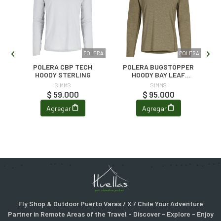
ERA
POLERA
POLERA
R
POLERA CBP TECH
POLERA BUGSTOPPER
HOODY STERLING
HOODY BAY LEAF
HEATHER
SIMMS
SIMMS
$ 59.000
$ 95.000
Agregar
Agregar
Fly Shop & Outdoor Puerto Varas / X / Chile Your Adventure
Partner in Remote Areas of the Travel - Discover - Explore - Enjoy