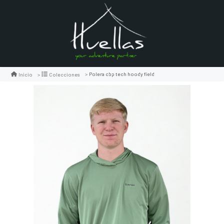
Polera cbp tech hoody field
Inicio
Colecciones