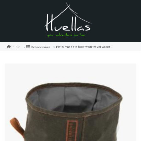
Plato mascota bow wou travel water bowl
Inicio
Colecciones