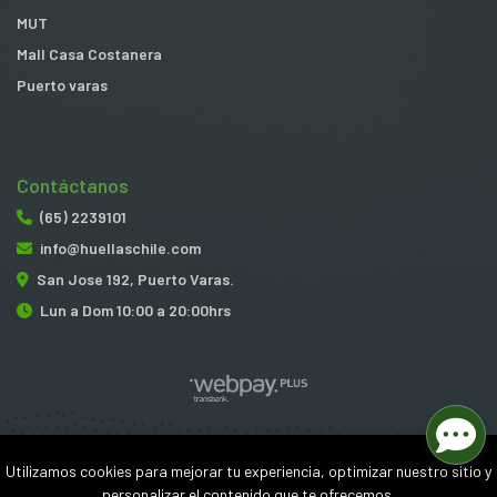
MUT
Mall Casa Costanera
Puerto varas
Contáctanos
(65) 2239101
info@huellaschile.com
San Jose 192, Puerto Varas.
Lun a Dom 10:00 a 20:00hrs
Huellas © 2026
Utilizamos cookies para mejorar tu experiencia, optimizar nuestro sitio y
¿Te gusta mi tienda? Yo vendo con
Bsale
personalizar el contenido que te ofrecemos.