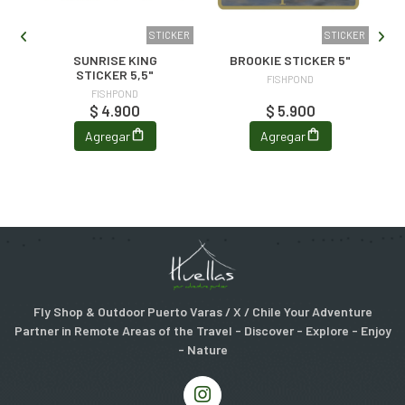
KER
STICKER
STICKER
SUNRISE KING
BROOKIE STICKER 5"
N
STICKER 5,5"
FISHPOND
FISHPOND
$ 4.900
$ 5.900
Agregar
Agregar
Fly Shop & Outdoor Puerto Varas / X / Chile Your Adventure
Partner in Remote Areas of the Travel - Discover - Explore - Enjoy
- Nature