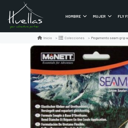
HOMBRE
MUJER
FLY F
Pegamento seam grip 
Inicio
Colecciones