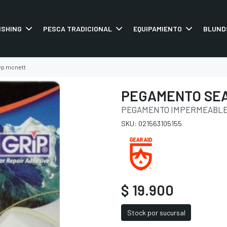
ISHING
PESCA TRADICIONAL
EQUIPAMIENTO
BLUND
wp mcnett
PEGAMENTO SEA
PEGAMENTO IMPERMEABL
SKU: 021563105155
$ 19.900
Stock por sucursal