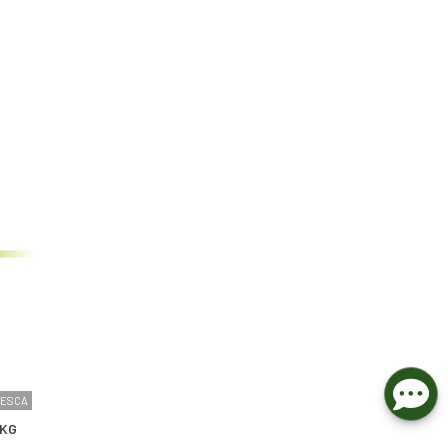
PESCA
 KG