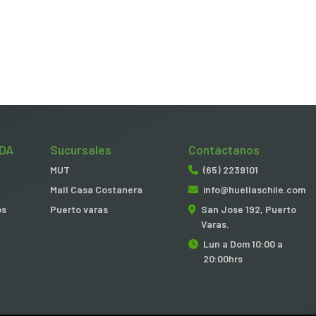
DA
Sucursales
Contáctanos
MUT
(65) 2239101
Mall Casa Costanera
info@huellaschile.com
os
Puerto varas
San Jose 192, Puerto
Varas.
Lun a Dom 10:00 a
20:00hrs