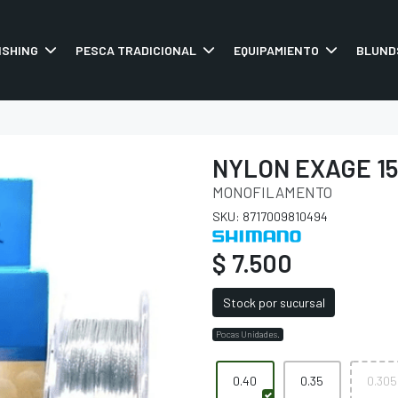
ISHING
PESCA TRADICIONAL
EQUIPAMIENTO
BLUND
NYLON EXAGE 15
MONOFILAMENTO
SKU: 8717009810494
$ 7.500
Stock por sucursal
Pocas Unidades.
0.40
0.35
0.305