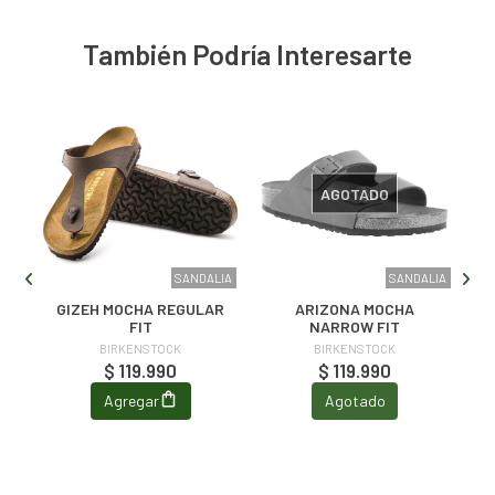
También Podría Interesarte
AGOTADO
LIA
SANDALIA
SANDALIA
GIZEH MOCHA REGULAR
ARIZONA MOCHA
FIT
NARROW FIT
BIRKENSTOCK
BIRKENSTOCK
$ 119.990
$ 119.990
Agregar
Agotado