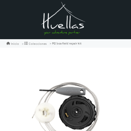
M2 boa field repair kit
Inicio
Colecciones