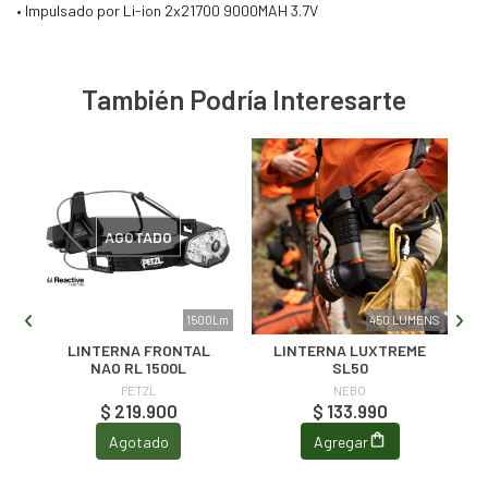
• Impulsado por Li-ion 2x21700 9000MAH 3.7V
También Podría Interesarte
AGOTADO
RNA
1500Lm
450 LUMENS
LINTERNA FRONTAL
LINTERNA LUXTREME
NAO RL 1500L
SL50
PETZL
NEBO
$ 219.900
$ 133.990
Agotado
Agregar