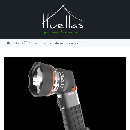
Linterna luxtreme sl75
Inicio
Colecciones