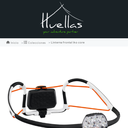
Linterna frontal iko core
Inicio
Colecciones