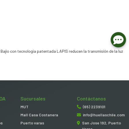
Bajío con tecnología patentada LAPIS reducen la transmisión de la luz
DA
Sucursales
Contáctanos
MUT
(65) 2239101
Mall Casa Costanera
info@huellaschile.com
os
Puerto varas
San Jose 192, Puerto
Varas.