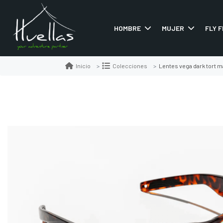
HOMBRE
MUJER
FLY F
Lentes vega dark tort m
Inicio
Colecciones