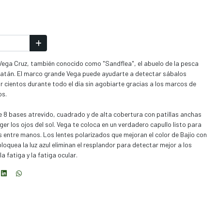
Vega Cruz, también conocido como "Sandflea", el abuelo de la pesca
catán. El marco grande Vega puede ayudarte a detectar sábalos
 cientos durante todo el día sin agobiarte gracias a los marcos de
os.
e 8 bases atrevido, cuadrado y de alta cobertura con patillas anchas
eger los ojos del sol. Vega te coloca en un verdadero capullo listo para
s entre manos. Los lentes polarizados que mejoran el color de Bajío con
quea la luz azul eliminan el resplandor para detectar mejor a los
a fatiga y la fatiga ocular.