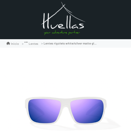
Lentes rigolets white/silver matte glass
Inicio
Lentes