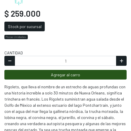
$ 259.000
Stock por sucursal
Pocas Unidades.
CANTIDAD
Agregar al carro
Rigolets, que lleva el nombre de un estrecho de aguas profundas con
una historia increíble a solo 30 minutos de Nueva Orleans, significa
trinchera en francés. Los Rigolets suministran agua salada desde el
Golfo de México al extenso estuario del lago Pontchartrain, y junto
con el agua del mar llega la gallineta nórdica, la trucha moteada, la
lobina negra, el corvina negra, el jurerillo, el corvina y el sábalo,
creando una verdadera autopista pesquera y algunas de las mejores
pescas del estado. Ya sea una trucha moteada que emerge a la