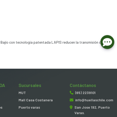
Bajío con tecnología patentada LAPIS reducen la transmisión de la luz
DA
Sucursales
Contáctanos
MUT
(65) 2239101
Mall Casa Costanera
info@huellaschile.com
os
Puerto varas
San Jose 192, Puerto
Varas.