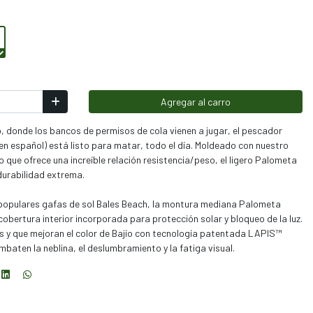
Agregar al carro
, donde los bancos de permisos de cola vienen a jugar, el pescador
en español) está listo para matar, todo el día. Moldeado con nuestro
 que ofrece una increíble relación resistencia/peso, el ligero Palometa
durabilidad extrema.
 populares gafas de sol Bales Beach, la montura mediana Palometa
cobertura interior incorporada para protección solar y bloqueo de la luz.
os y que mejoran el color de Bajío con tecnología patentada LAPIS™
ombaten la neblina, el deslumbramiento y la fatiga visual.