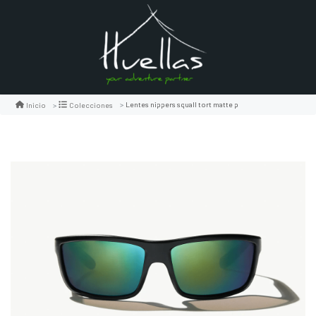
Lentes nippers squall tort matte p
Inicio
Colecciones