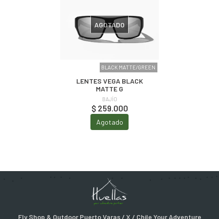
AGOTADO
BLACK MATTE/GREEN
LENTES VEGA BLACK
MATTE G
BAJÍO
$ 259.000
Agotado
Fly Shop & Outdoor Puerto Varas / X / Chile Your Adventure