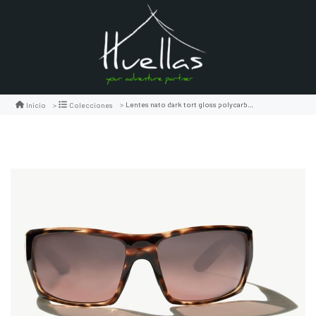
Lentes nato dark tort gloss polycarbonate
Inicio
Colecciones