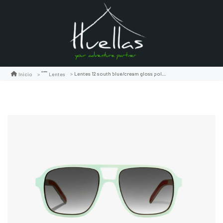
Lentes 12 south blue/cream gloss policarbonato
Inicio
Lentes