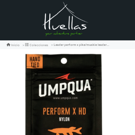
Leader perform x pike/muskie leader w/tyger wire tip 8'
Inicio
Colecciones