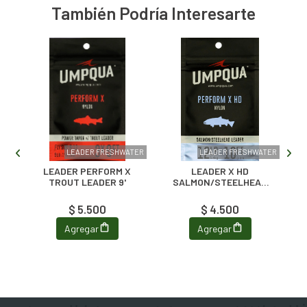
También Podría Interesarte
SCA
LEADER FRESHWATER
LEADER FRESHWATER
LEADER PERFORM X
LEADER X HD
TROUT LEADER 9'
SALMON/STEELHEAD
LEADER 8'
$ 5.500
$ 4.500
Agregar
Agregar