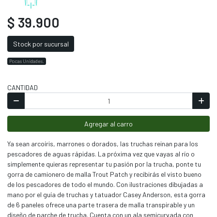
$ 39.900
Stock por sucursal
Pocas Unidades.
CANTIDAD
Agregar al carro
Ya sean arcoíris, marrones o dorados, las truchas reinan para los
pescadores de aguas rápidas. La próxima vez que vayas al río o
simplemente quieras representar tu pasión por la trucha, ponte tu
gorra de camionero de malla Trout Patch y recibirás el visto bueno
de los pescadores de todo el mundo. Con ilustraciones dibujadas a
mano por el guía de truchas y tatuador Casey Anderson, esta gorra
de 6 paneles ofrece una parte trasera de malla transpirable y un
diseño de parche de trucha. Cuenta con un ala semicurvada con