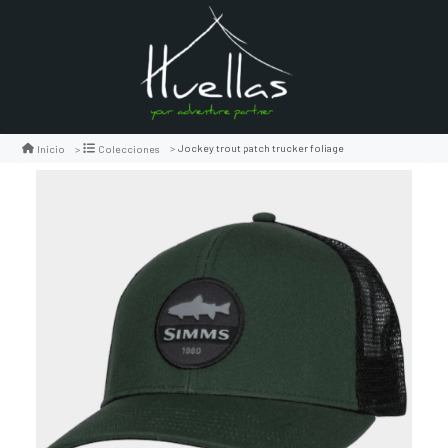
Jockey trout patch trucker foliage
Inicio
Colecciones