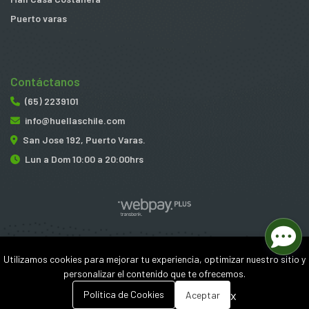
Puerto varas
Contáctanos
(65) 2239101
info@huellaschile.com
San Jose 192, Puerto Varas.
Lun a Dom 10:00 a 20:00hrs
Huellas © 2026
Utilizamos cookies para mejorar tu experiencia, optimizar nuestro sitio y
¿Te gusta mi tienda? Yo vendo con
Bsale
personalizar el contenido que te ofrecemos.
0
x
Política de Cookies
Aceptar