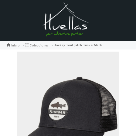
Jockey trout patch trucker black
Inicio
Colecciones