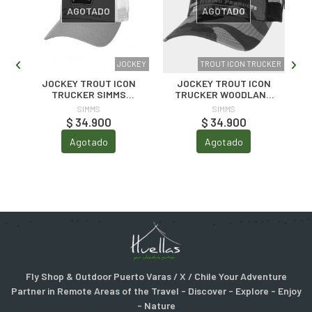
AGOTADO
AGOTADO
KEY
JOCKEY
TROUT ICON TRUCKER
JOCKEY TROUT ICON
JOCKEY TROUT ICON
TRUCKER SIMMS
TRUCKER WOODLAND
ORANGE
CAMO
SIMMS
SIMMS
$ 34.900
$ 34.900
Agotado
Agotado
Fly Shop & Outdoor Puerto Varas / X / Chile Your Adventure
Partner in Remote Areas of the Travel - Discover - Explore - Enjoy
- Nature