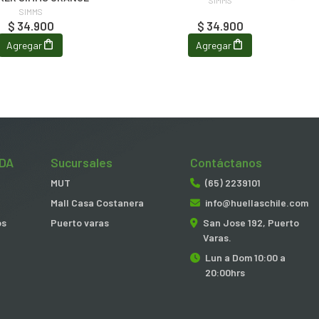
SIMMS
SIMMS
$ 34.900
$ 34.900
Agregar
Agregar
DA
Sucursales
Contáctanos
MUT
(65) 2239101
Mall Casa Costanera
info@huellaschile.com
os
Puerto varas
San Jose 192, Puerto
Varas.
Lun a Dom 10:00 a
20:00hrs