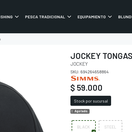
ISHING
PESCA TRADICIONAL
EQUIPAMIENTO
BLUND
p
JOCKEY TONGAS
JOCKEY
SKU: 694264658864
$ 59.000
Stock por sucursal
Agotado.
BLACK
STEEL