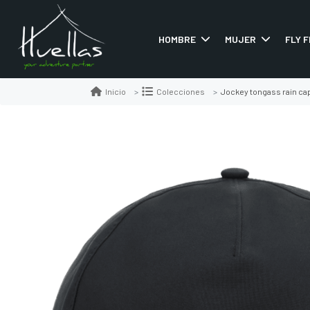
HOMBRE
MUJER
FLY F
Jockey tongass rain ca
Inicio
Colecciones