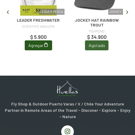
KEY
LEADER PESCA
JOCKEY
LEADER FRESHWATER
JOCKEY HAT RAINBOW
N
TROUT
SCIENTIFIC ANGLERS
FISHPOND
$ 5.900
$ 34.900
Agregar
Agotado
Fly Shop & Outdoor Puerto Varas / X / Chile Your Adventure
Partner in Remote Areas of the Travel - Discover - Explore - Enjoy
- Nature