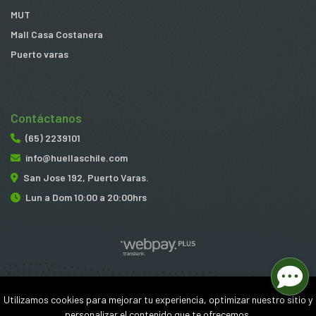
MUT
Mall Casa Costanera
Puerto varas
Contáctanos
(65) 2239101
info@huellaschile.com
San Jose 192, Puerto Varas.
Lun a Dom 10:00 a 20:00hrs
Huellas © 2026
Utilizamos cookies para mejorar tu experiencia, optimizar nuestro sitio y
¿Te gusta mi tienda? Yo vendo con
Bsale
personalizar el contenido que te ofrecemos.