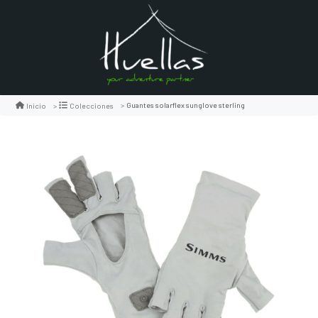
Guantes solarflex sunglove sterling
Inicio
Colecciones