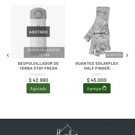
AGOTADO
DESPOLVILLADOR DE
TES
YERBA
GUANTES
VE
DESPOLVILLADOR DE
GUANTES SOLARFLEX
YERBA STAY FRESH
HALF FINGER
500GR
SUNGLOVE BACK EDDY
STANLEY
SIMMS
WHITE
$ 42.990
$ 45.000
Agotado
Agregar