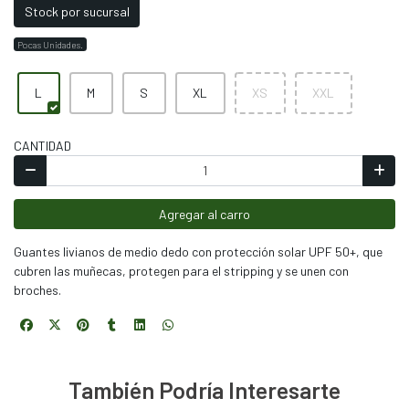
Stock por sucursal
Pocas Unidades.
L
M
S
XL
XS
XXL
CANTIDAD
Agregar al carro
Guantes livianos de medio dedo con protección solar UPF 50+, que
cubren las muñecas, protegen para el stripping y se unen con
broches.
También Podría Interesarte