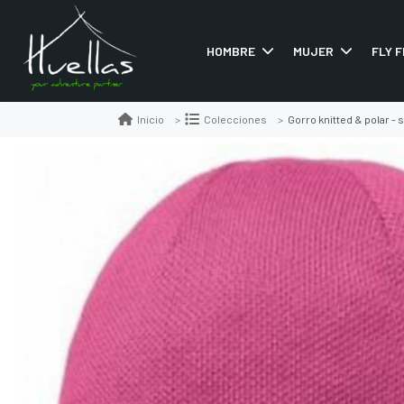
HOMBRE
MUJER
FLY F
Gorro knitted & polar -
Inicio
Colecciones