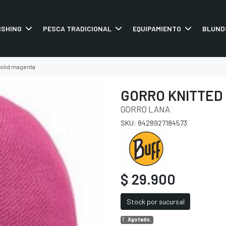
ISHING
PESCA TRADICIONAL
EQUIPAMIENTO
BLUND
 solid magenta
GORRO KNITTED 
GORRO LANA
SKU: 8428927184573
$ 29.900
Stock por sucursal
Agotado.