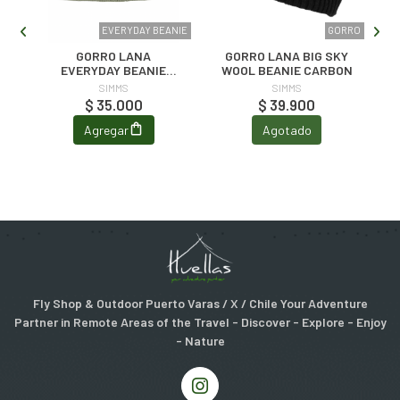
RRO
EVERYDAY BEANIE
GORRO
GORRO LANA
GORRO LANA BIG SKY
EVERYDAY BEANIE
WOOL BEANIE CARBON
TE
SMOKEY OLIVE
SIMMS
SIMMS
$ 35.000
$ 39.900
Agregar
Agotado
Fly Shop & Outdoor Puerto Varas / X / Chile Your Adventure
Partner in Remote Areas of the Travel - Discover - Explore - Enjoy
- Nature