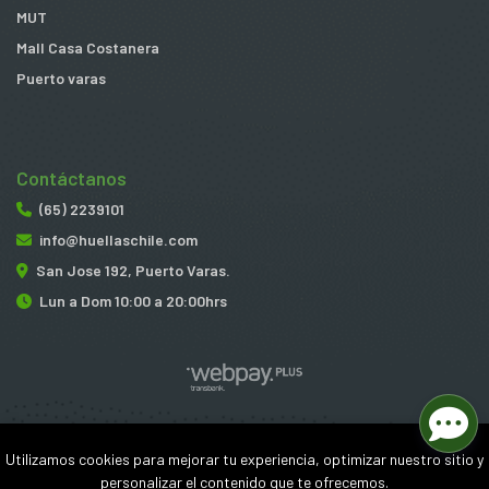
MUT
Mall Casa Costanera
Puerto varas
Contáctanos
(65) 2239101
info@huellaschile.com
San Jose 192, Puerto Varas.
Lun a Dom 10:00 a 20:00hrs
Huellas © 2026
Utilizamos cookies para mejorar tu experiencia, optimizar nuestro sitio y
¿Te gusta mi tienda? Yo vendo con
Bsale
personalizar el contenido que te ofrecemos.