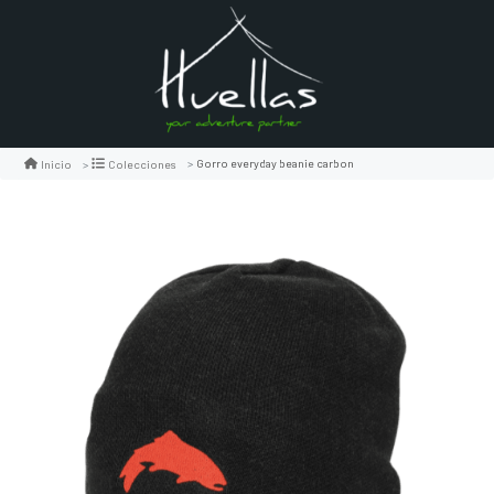
Gorro everyday beanie carbon
Inicio
Colecciones