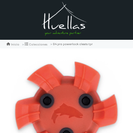
G4 pro powerlock cleats tpr
Inicio
Colecciones