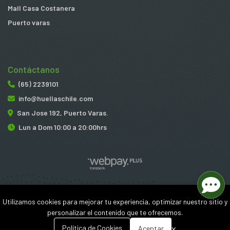
Mall Casa Costanera
Puerto varas
Contáctanos
(65) 2239101
info@huellaschile.com
San Jose 192, Puerto Varas.
Lun a Dom 10:00 a 20:00hrs
Huellas © 2026
Utilizamos cookies para mejorar tu experiencia, optimizar nuestro sitio y
¿Te gusta mi tienda? Yo vendo con
Bsale
personalizar el contenido que te ofrecemos.
0
x
Política de Cookies
Aceptar