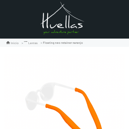
Floating neo retainer naranjo
Inicio
Lentes