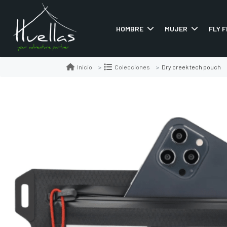
HOMBRE
MUJER
FLY F
Dry creek tech pouch
Inicio
Colecciones