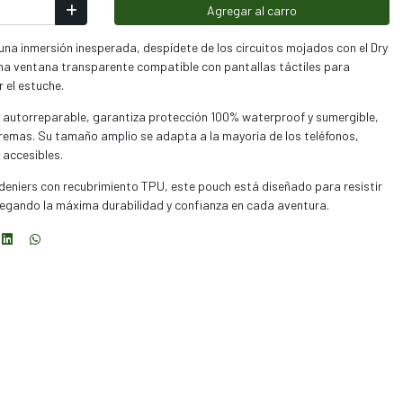
Agregar al carro
n una inmersión inesperada, despídete de los circuitos mojados con el Dry
na ventana transparente compatible con pantallas táctiles para
r el estuche.
 autorreparable, garantiza protección 100% waterproof y sumergible,
tremas. Su tamaño amplio se adapta a la mayoría de los teléfonos,
 accesibles.
 deniers con recubrimiento TPU, este pouch está diseñado para resistir
egando la máxima durabilidad y confianza en cada aventura.