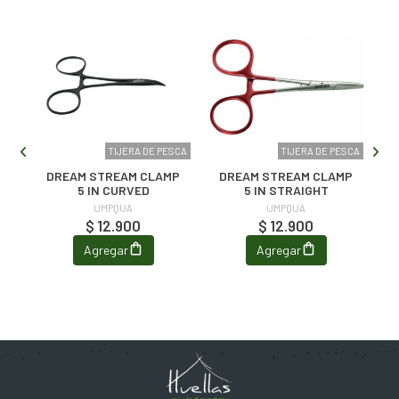
RIO
TIJERA DE PESCA
TIJERA DE PESCA
MP
DREAM STREAM CLAMP
DREAM STREAM CLAMP
R
5 IN CURVED
5 IN STRAIGHT
UMPQUA
UMPQUA
$ 12.900
$ 12.900
Agregar
Agregar