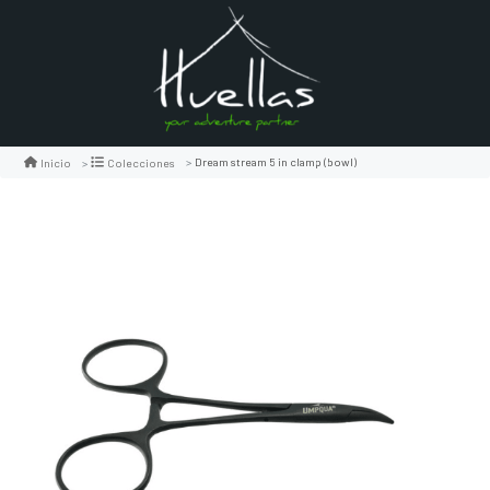
Dream stream 5 in clamp (bowl)
Inicio
Colecciones