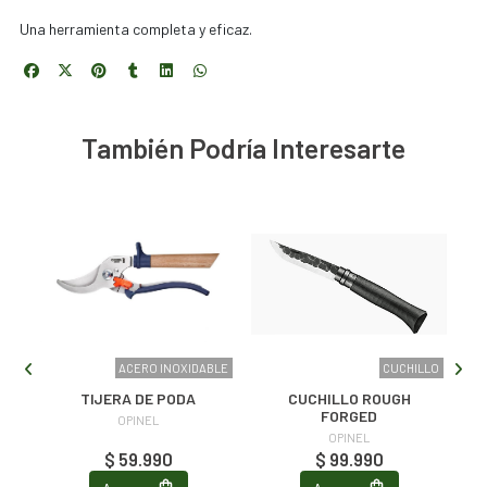
Una herramienta completa y eficaz.
También Podría Interesarte
LLO
ACERO INOXIDABLE
CUCHILLO
TIJERA DE PODA
CUCHILLO ROUGH
FORGED
OPINEL
OPINEL
$ 59.990
$ 99.990