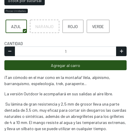
Stock por sucursal
Pocas Unidades.
AZUL
NARANJO
ROJO
VERDE
CANTIDAD
Agregar al carro
¡Tan cómodo en el mar como en la montaña! Vela, alpinismo,
barranquismo, espeleología, trek, parapente...
La versión Outdoor le acompañará en sus salidas al aire libre.
Su lámina de gran resistencia y 2,5 mm de grosor lleva una parte
dentada de 3,5 cm, muy eficaz para cortar sin desgarros las cuerdas
naturales o sintéticas, además de un abregrilletes para los grilletes
de 4 a 10 mm. El mango resiste al agua y las temperaturas extremas,
y lleva un silbato que se puede utilizar en cualquier tiempo.