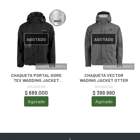
AGOTADO
AGOTADO
CHAQUETA VADEO
CHAQUETA VADEO
CHAQUETA PORTAL GORE
CHAQUETA VECTOR
TEX WADDING JACKET
WADING JACKET OTTER
BLACK
GRUNDENS
GRUNDENS
$ 689.000
$ 399.990
Agotado
Agotado