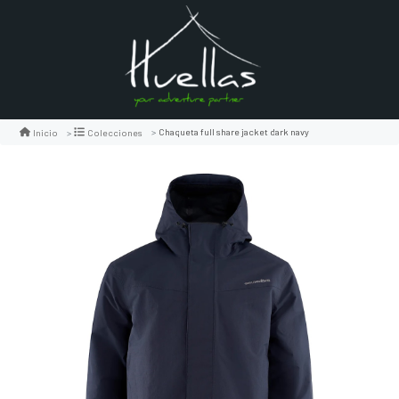
Chaqueta full share jacket dark navy
Inicio
Colecciones