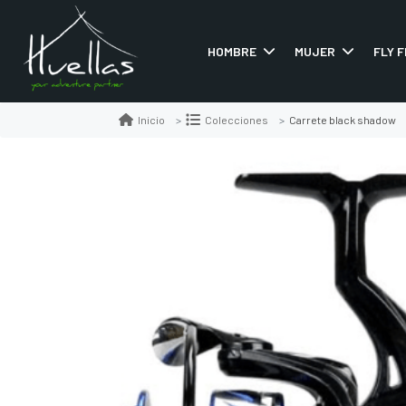
HOMBRE
MUJER
FLY F
Carrete black shadow
Inicio
Colecciones