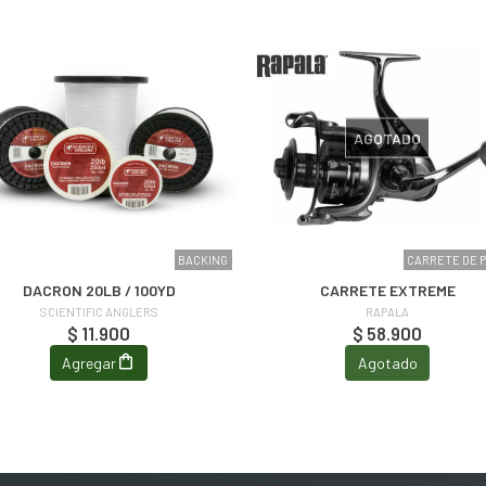
AGOTADO
BACKING
CARRETE DE 
DACRON 20LB / 100YD
CARRETE EXTREME
SCIENTIFIC ANGLERS
RAPALA
$ 11.900
$ 58.900
Agregar
Agotado