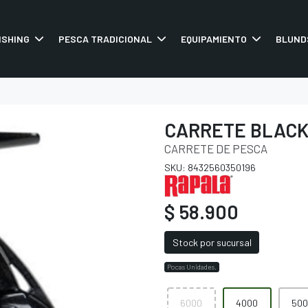
ISHING
PESCA TRADICIONAL
EQUIPAMIENTO
BLUND
CARRETE BLAC
CARRETE DE PESCA
SKU: 8432560350196
$ 58.900
Stock por sucursal
Pocas Unidades.
6000
4000
500