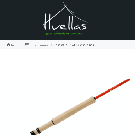
Caña epic - 4wt 476 fastglass ii
Inicio
Colecciones