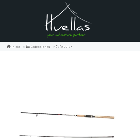
Caña corux
Inicio
Colecciones