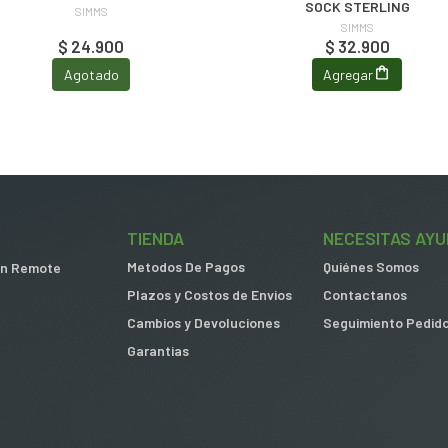
SOCK STERLING
SIMMS
SIMMS
$ 24.900
$ 32.900
Agotado
Agregar
TIENDA
NECESITAS AYU
Metodos De Pagos
Quiénes Somos
 in Remote
Plazos y Costos de Envios
Contactanos
Cambios y Devoluciones
Seguimiento Pedid
Garantias