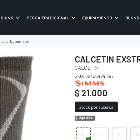
ISHING
PESCA TRADICIONAL
EQUIPAMIENTO
BLUND
ng dark gunmetal
CALCETIN EXST
CALCETIN
SKU: 694264241387
$ 21.000
Stock por sucursal
Agotado.
L
M
S
X