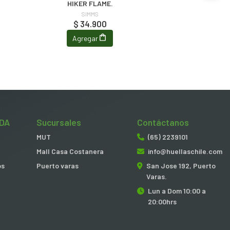
HIKER FLAME.
SIMMS
$ 34.900
Agregar
DA
Sucursales
Contáctanos
MUT
(65) 2239101
Mall Casa Costanera
info@huellaschile.com
os
Puerto varas
San Jose 192, Puerto
Varas.
Lun a Dom 10:00 a
20:00hrs