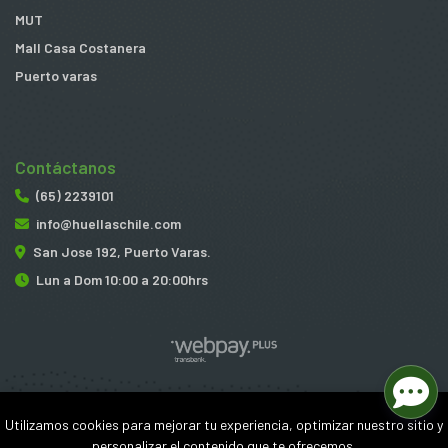
MUT
Mall Casa Costanera
Puerto varas
Contáctanos
(65) 2239101
info@huellaschile.com
San Jose 192, Puerto Varas.
Lun a Dom 10:00 a 20:00hrs
Huellas © 2026
Utilizamos cookies para mejorar tu experiencia, optimizar nuestro sitio y
¿Te gusta mi tienda? Yo vendo con
Bsale
personalizar el contenido que te ofrecemos.