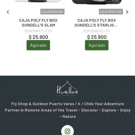
CAS
CAJA MOSCAS
CAJA MOSCAS
CAJA POLY FLY BOX
CAJA POLY FLY BOX
SUNDELL'S SLAM
SUNDELL'S STARLIGHT
RAINBOW
MONTANA FLY CO
MONTANA FLY CO
$ 25.900
$ 25.900
Agotado
Agotado
Fly Shop & Outdoor Puerto Varas / X / Chile Your Adventure
Partner in Remote Areas of the Travel - Discover - Explore - Enjoy
- Nature