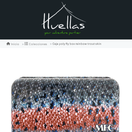
Caja poly fly box rainbow trout skin
Inicio
Colecciones