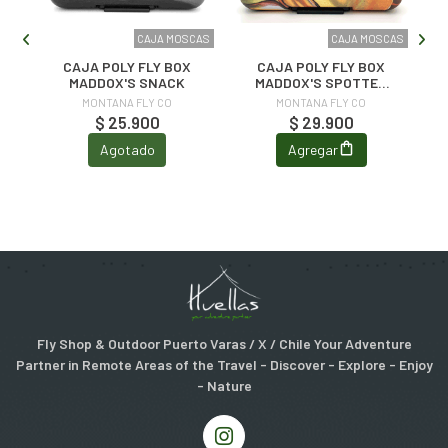
CAS
CAJA MOSCAS
CAJA MOSCAS
CAJA POLY FLY BOX
CAJA POLY FLY BOX
MADDOX'S SNACK
MADDOX'S SPOTTED
FEVER
MONTANA FLY CO
MONTANA FLY CO
$ 25.900
$ 29.900
Agotado
Agregar
Fly Shop & Outdoor Puerto Varas / X / Chile Your Adventure
Partner in Remote Areas of the Travel - Discover - Explore - Enjoy
- Nature