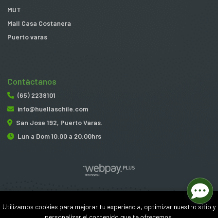
MUT
Mall Casa Costanera
Puerto varas
Contáctanos
(65) 2239101
info@huellaschile.com
San Jose 192, Puerto Varas.
Lun a Dom 10:00 a 20:00hrs
Huellas © 2026
Utilizamos cookies para mejorar tu experiencia, optimizar nuestro sitio y
¿Te gusta mi tienda? Yo vendo con
Bsale
personalizar el contenido que te ofrecemos.