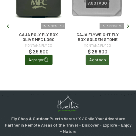
AGOTADO
CAS
CAJA MOSCAS
CAJA MOSCAS
Y
CAJA POLY FLY BOX
CAJA FLYWEIGHT FLY
OLIVE MFC LOGO
BOX GOLDEN STONE
MONTANA FLY CO
MONTANA FLY CO
$ 29.900
$ 29.900
Agregar
Agotado
Fly Shop & Outdoor Puerto Varas / X / Chile Your Adventure
Partner in Remote Areas of the Travel - Discover - Explore - Enjoy
- Nature