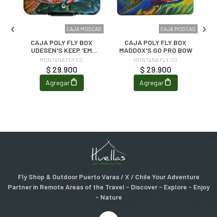
CAJA MOSCAS
CAJA MOSCAS
Y
CAJA POLY FLY BOX
CAJA POLY FLY BOX
UDESEN'S KEEP 'EM
MADDOX'S GO PRO BOW
WET
MONTANA FLY CO
MONTANA FLY CO
$ 29.900
$ 29.900
Agregar
Agregar
Fly Shop & Outdoor Puerto Varas / X / Chile Your Adventure
Partner in Remote Areas of the Travel - Discover - Explore - Enjoy
- Nature