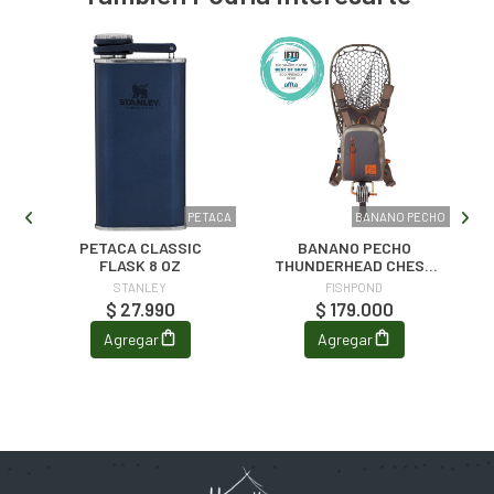
-
PETACA
BANANO PECHO
PETACA CLASSIC
BANANO PECHO
FLASK 8 OZ
THUNDERHEAD CHEST
PACK
STANLEY
FISHPOND
$ 27.990
$ 179.000
Agregar
Agregar