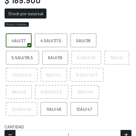
Stock por sucursal
Pocas Unidades.
4AU/37
4,5AU/37,5
5AU/38
5,5AU/38,5
6AU/39
6,5AU/40
7AU/41
7,5AU/41,5
8AU/42
8,5AU/42,5
9AU/43
9,5AU/43,5
10AU/44
10,5AU/45
11AU/46
12AU/47
CANTIDAD