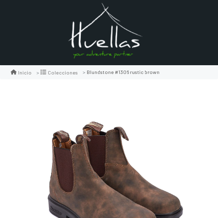
Blundstone #1306 rustic brown
Inicio
Colecciones