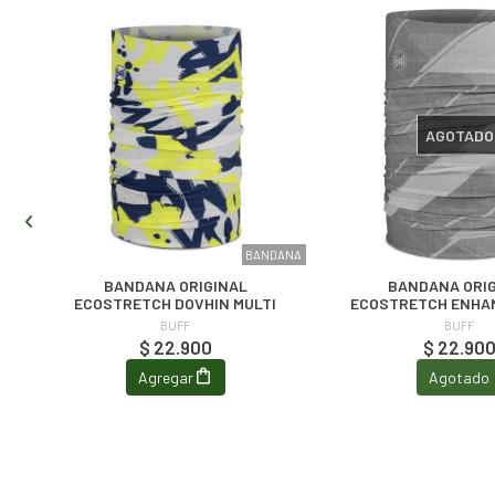
AGOTADO
ANA
BANDANA
BANDANA ORIGINAL
BANDANA ORI
ECOSTRETCH DOVHIN MULTI
ECOSTRETCH ENHA
BROWN
BUFF
BUFF
$ 22.900
$ 22.90
Agregar
Agotado