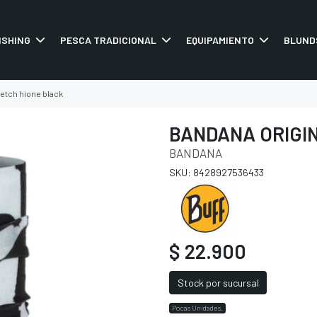
ISHING
PESCA TRADICIONAL
EQUIPAMIENTO
BLUND
etch hione black
BANDANA ORIGI
BANDANA
SKU: 8428927536433
$ 22.900
Stock por sucursal
Pocas Unidades.