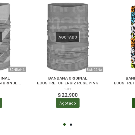
AGOTADO
BANDANA
BANDANA
GINAL
BANDANA ORIGINAL
BAN
N BRINDLE
ECOSTRETCH ERGIZ ROSE PINK
ECOSTRETC
BUFF
0
$ 22.900
Agotado