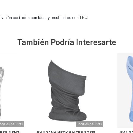
iración cortados con láser y recubiertos con TPU.
También Podría Interesarte
ANDANA SIMMS
BANDANA SIMMS
 REGIMENT
BANDANA NECK GAITER STEEL
BANDA