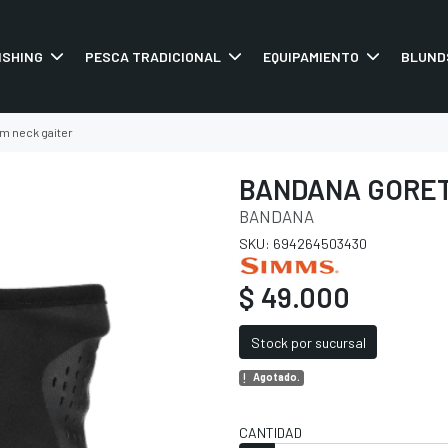
ISHING
PESCA TRADICIONAL
EQUIPAMIENTO
BLUND
um neck gaiter
BANDANA GORET
BANDANA
SKU: 694264503430
$ 49.000
Stock por sucursal
Agotado.
CANTIDAD