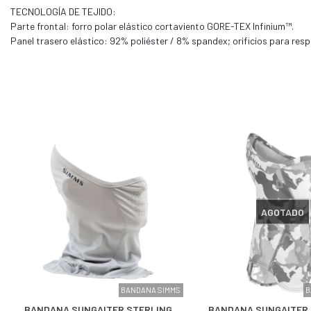
TECNOLOGÍA DE TEJIDO:
Parte frontal: forro polar elástico cortaviento GORE-TEX Infinium™.
Panel trasero elástico: 92% poliéster / 8% spandex; orificios para resp
AGOTADO
BANDANA SIMMS
B
BANDANA SUNGAITER STERLING
BANDANA SUNGAITER