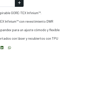
spirable GORE-TEX Infinium™.
TEX Infinium™ con revestimiento DWR
spandex para un ajuste cómodo y flexible
cortados con láser y recubiertos con TPU