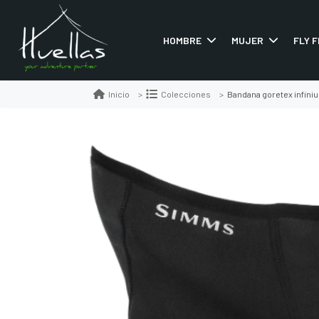
HOMBRE
MUJER
FLY F
Bandana goretex infini
Inicio
Colecciones