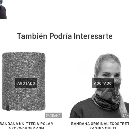
También Podría Interesarte
AGOTADO
AGOTADO
BANDANA
BAN
BANDANA KNITTED & POLAR
BANDANA ORIGINAL ECOSTRE
NECKWARMER AGN
EANNIA MULTI