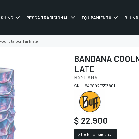
ISHING
PESCA TRADICIONAL
EQUIPAMIENTO
BLUND
young tarpon flank late
BANDANA COOLN
LATE
BANDANA
SKU: 8428927353801
$ 22.900
Stock por sucursal