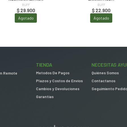
BUFF
BUFF
$ 29.900
$ 22.900
Agotado
Agotado
TIENDA
NECESITAS AYU
Metodos De Pagos
Quiénes Somos
 in Remote
Plazos y Costos de Envios
Contactanos
Cambios y Devoluciones
Seguimiento Pedid
Garantias