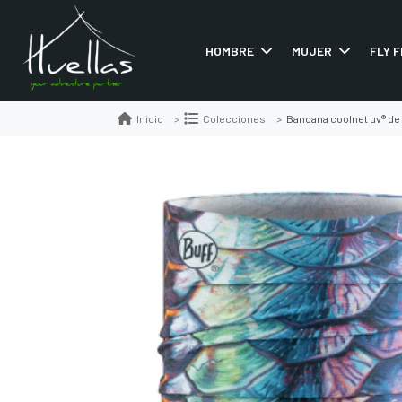
HOMBRE
MUJER
FLY F
Bandana coolnet uv® de 
Inicio
Colecciones