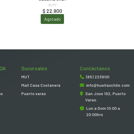
BUFF
$ 22.900
Agotado
DA
Sucursales
Contáctanos
MUT
(65) 2239101
Mall Casa Costanera
info@huellaschile.com
os
Puerto varas
San Jose 192, Puerto
Varas.
Lun a Dom 10:00 a
20:00hrs