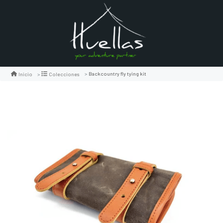
Backcountry fly tying kit
Inicio
Colecciones