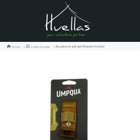
Accesorio zs2 gel floatant holder
Inicio
Colecciones