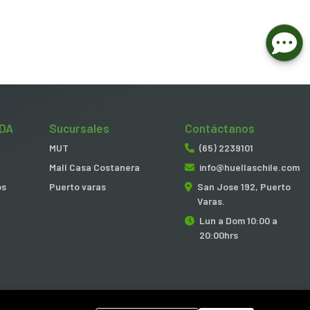
DA
Sucursales
Contáctanos
MUT
(65) 2239101
Mall Casa Costanera
info@huellaschile.com
os
Puerto varas
San Jose 192, Puerto
Varas.
Lun a Dom 10:00 a
20:00hrs