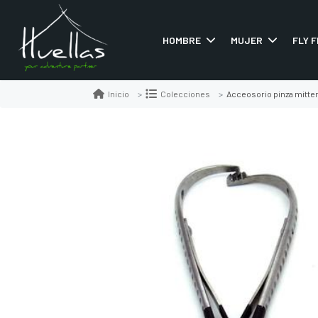
HOMBRE
MUJER
FLY F
Acceosorio pinza mitten 
Inicio
Colecciones