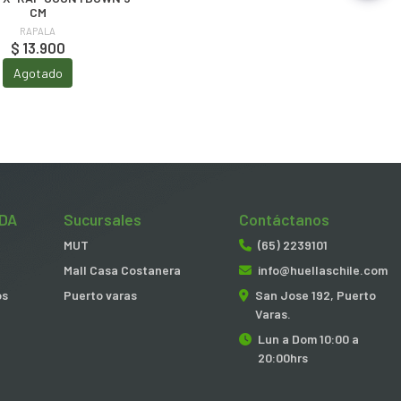
CM
RAPALA
$ 13.900
Agotado
DA
Sucursales
Contáctanos
MUT
(65) 2239101
Mall Casa Costanera
info@huellaschile.com
os
Puerto varas
San Jose 192, Puerto
Varas.
Lun a Dom 10:00 a
20:00hrs