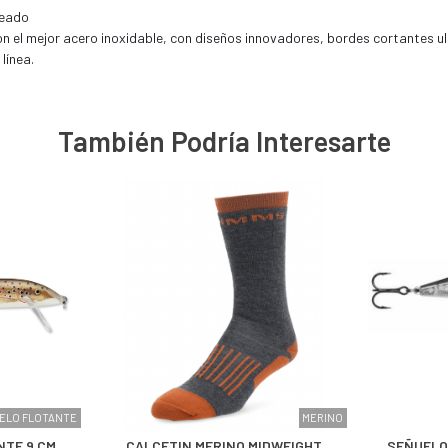
teado
n el mejor acero inoxidable, con diseños innovadores, bordes cortantes ult
línea.
También Podría Interesarte
ELO FLOTANTE
MERINO
NTE 9 CM
CALCETIN MERINO MIDWEIGHT
SEÑUELO