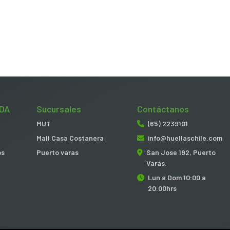
DA
Sucursales
Contáctanos
MUT
(65) 2239101
Mall Casa Costanera
info@huellaschile.com
os
Puerto varas
San Jose 192, Puerto
Varas.
Lun a Dom 10:00 a
20:00hrs