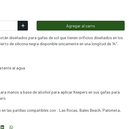
Agregar al carro
stán diseñados para gafas de sol que tienen orificios diseñados en los
ierto de silicona negra disponible únicamente en una longitud de 14".
sistente al agua
 para manos a base de alcohol para aplicar Keepers en sus gafas para
uro.
os en las patillas compatibles con : Las Rocas, Bales Beach, Palometa,