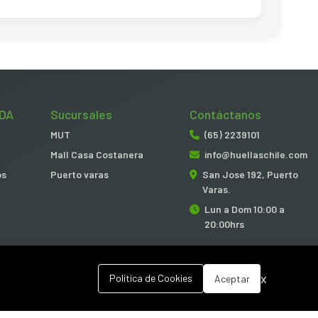
DA
Sucursales
Contáctanos
MUT
(65) 2239101
Mall Casa Costanera
info@huellaschile.com
os
Puerto varas
San Jose 192, Puerto
Varas.
Lun a Dom 10:00 a
20:00hrs
x
Política de Cookies
Aceptar