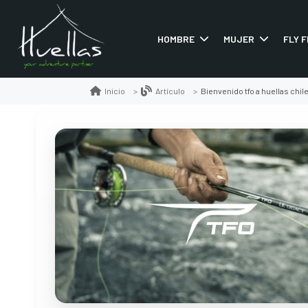
HOMBRE
MUJER
FLY F
Bienvenido tfo a huellas chil
Inicio
Artículo